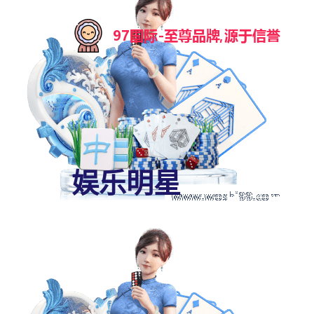
娱乐明星
首页
娱乐明星
《中国车手周冠宇》“全速前进