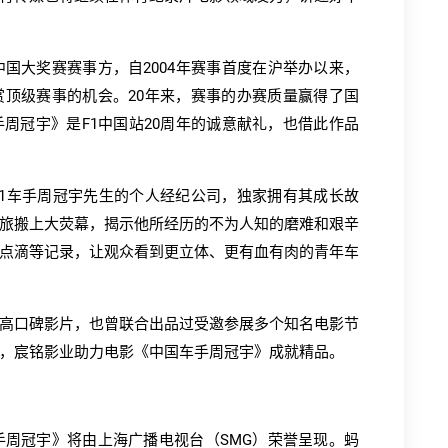
中国大奖赛赛事方，自2004年赛事首度在沪举办以来，
顶级赛事的机会。20年来，赛事的办赛质量赢得了国
周冠宇》是F1中国站20周年的诚意献礼，也借此作品
1车手周冠宇先生的个人经纪公司，独家拥有其成长故
旅搬上大荧幕，揭示他所经历的不为人知的磨难和艰辛
点滴等记录，让观众看到更立体、更有血有肉的青年车
高口碑影片，也曾联合出品过受邀参展多个知名电影节
，宸铭影业助力电影《中国车手周冠宇》成就精品。
手周冠宇》将由上海广播电视台（SMG）荣誉呈现。蚂