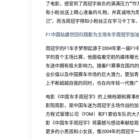
了电影，感受到了周冠宇肩负的满满压力”“
有小粉丝送上精心准备的礼物，并真诚地为周
己”，而当周冠宇得知小粉丝正在学习卡丁车
F1中国站盛世回归观影为主场车手周冠宇加
周冠宇的F1车手梦想起源于2004年第一届F
宇的首个主场比赛，他面临着空前的媒体曝光
车迷中拥有极大影响力。随着F1赛事在国内
业价值以及中国赛车市场的巨大潜力，更加青
上不断超越自我的同时，也在向年轻一代推广
电影《中国车手周冠宇》的上映档期和赛事档
影院观影，是中国车迷为周冠宇主场作战的加
方程式管理公司（FOM）和F1索伯车队的
影《中国车手周冠宇》将震撼与感动奉献给观
更多的小男孩和小女孩，像2004年的周冠宇