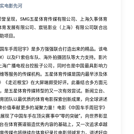
实电影先河
誉呈现，SMG五星体育传媒有限公司、上海久事体育
体育发展有限公司、宸铭影业（上海）有限公司联合出
助项目。
国车手周冠宇》是多方强强联合打造出来的精品。该电
OM）以及F1索伯车队、海外拍摄团队等大力支持。影片
上海广播电视台控股子公司，同时也是中国最具影响力
维等服务的传媒机构。五星体育传媒是国内最早涉及体
》《走近根宝》在大屏端颇受好评。此番结合多方面元
，是五星体育传媒转型的又一次有效尝试。新闻立台、
育团队以最优质的体育电影探索创新成果，向全球讲述
品牌价值奉献更多的凝聚力量！电影《中国车手周冠宇》
展现了中国车手在顶尖赛事中“零的突破”，向世界彰显
电视台在体育赛道锻造优秀内容的基础上，又一次追求卓越
育传媒也将继续在体育纪录片电影领域发力，讲述好中