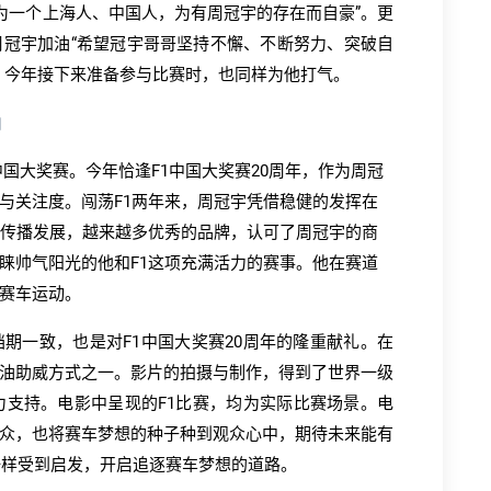
作为一个上海人、中国人，为有周冠宇的存在而自豪”。更
冠宇加油“希望冠宇哥哥坚持不懈、不断努力、突破自
、今年接下来准备参与比赛时，也同样为他打气。
油
1中国大奖赛。今年恰逢F1中国大奖赛20周年，作为周冠
与关注度。闯荡F1两年来，周冠宇凭借稳健的发挥在
的传播发展，越来越多优秀的品牌，认可了周冠宇的商
睐帅气阳光的他和F1这项充满活力的赛事。他在赛道
赛车运动。
期一致，也是对F1中国大奖赛20周年的隆重献礼。在
油助威方式之一。影片的拍摄与制作，得到了世界一级
大力支持。电影中呈现的F1比赛，均为实际比赛场景。电
众，也将赛车梦想的种子种到观众心中，期待未来能有
一样受到启发，开启追逐赛车梦想的道路。