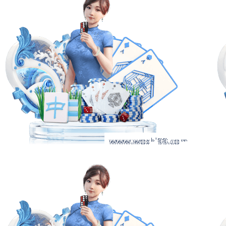
首页
了解97国际
娱乐新闻
”首映礼 F1男孩追梦感动观众