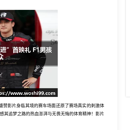
l，盛赞影片身临其境的赛车场面还原了赛场真实的刺激体
感其追梦之路的热血澎湃与无畏无悔的体育精神！影片