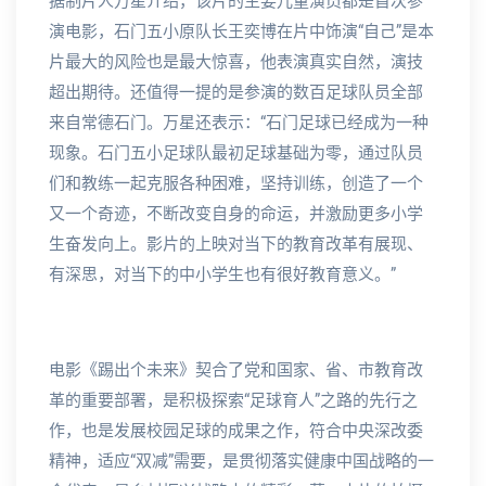
据制片人万星介绍，该片的主要儿童演员都是首次参
演电影，石门五小原队长王奕博在片中饰演“自己”是本
片最大的风险也是最大惊喜，他表演真实自然，演技
超出期待。还值得一提的是参演的数百足球队员全部
来自常德石门。万星还表示：“石门足球已经成为一种
现象。石门五小足球队最初足球基础为零，通过队员
们和教练一起克服各种困难，坚持训练，创造了一个
又一个奇迹，不断改变自身的命运，并激励更多小学
生奋发向上。影片的上映对当下的教育改革有展现、
有深思，对当下的中小学生也有很好教育意义。”
电影《踢出个未来》契合了党和国家、省、市教育改
革的重要部署，是积极探索“足球育人”之路的先行之
作，也是发展校园足球的成果之作，符合中央深改委
精神，适应“双减”需要，是贯彻落实健康中国战略的一