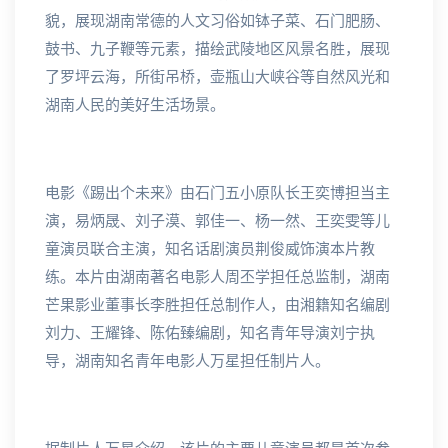
貌，展现湖南常德的人文习俗如钵子菜、石门肥肠、
鼓书、九子鞭等元素，描绘武陵地区风景名胜，展现
了罗坪云海，所街吊桥，壶瓶山大峡谷等自然风光和
湖南人民的美好生活场景。
电影《踢出个未来》由石门五小原队长王奕博担当主
演，易炳晟、刘子漠、郭佳一、杨一然、王奕雯等儿
童演员联合主演，知名话剧演员荆俊威饰演本片教
练。本片由湖南著名电影人周丕学担任总监制，湖南
芒果影业董事长李胜担任总制作人，由湘籍知名编剧
刘力、王耀锋、陈佑臻编剧，知名青年导演刘宁执
导，湖南知名青年电影人万星担任制片人。